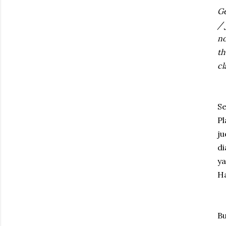
Ge
/ˌ
n
th
cl
Se
P
j
di
ya
Ha
B