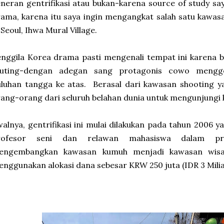
neran gentrifikasi atau bukan-karena source of study saya
ama, karena itu saya ingin mengangkat salah satu kawas
 Seoul, Ihwa Mural Village.
nggila Korea drama pasti mengenali tempat ini karena be
yuting-dengan adegan sang protagonis cowo meng
luhan tangga ke atas. Berasal dari kawasan shooting y
ang-orang dari seluruh belahan dunia untuk mengunjungi 
alnya, gentrifikasi ini mulai dilakukan pada tahun 2006 y
rofesor seni dan relawan mahasiswa dalam pro
engembangkan kawasan kumuh menjadi kawasan wisat
nggunakan alokasi dana sebesar KRW 250 juta (IDR 3 Milia