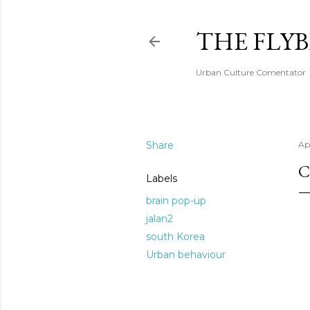
THE FLY
Urban Culture Comentator
Share
Ap
C
Labels
brain pop-up
jalan2
south Korea
Urban behaviour