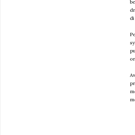
be
dr
di
Pe
s
pu
or
Aw
p
m
me