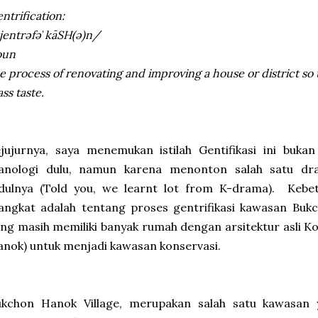
ntrification:
jentrəfəˈkāSH(ə)n/
oun
e process of renovating and improving a house or district so 
ass taste.
jujurnya, saya menemukan istilah Gentifikasi ini buka
lanologi dulu, namun karena menonton salah satu dr
udulnya (Told you, we learnt lot from K-drama). Kebet
angkat adalah tentang proses gentrifikasi kawasan Buk
ng masih memiliki banyak rumah dengan arsitektur asli Ko
nok) untuk menjadi kawasan konservasi.
ukchon Hanok Village, merupakan salah satu kawasan y