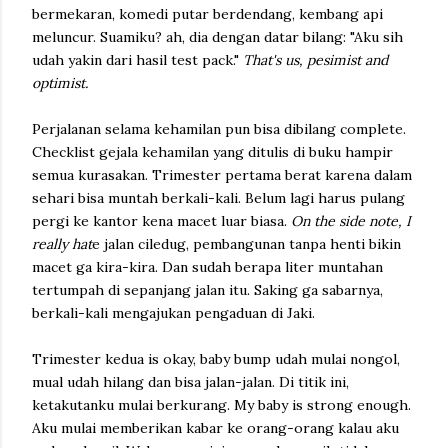
bermekaran, komedi putar berdendang, kembang api
meluncur. Suamiku? ah, dia dengan datar bilang: "Aku sih
udah yakin dari hasil test pack."
That's us, pesimist and
optimist.
Perjalanan selama kehamilan pun bisa dibilang complete.
Checklist gejala kehamilan yang ditulis di buku hampir
semua kurasakan. Trimester pertama berat karena dalam
sehari bisa muntah berkali-kali. Belum lagi harus pulang
pergi ke kantor kena macet luar biasa.
On the side note, I
really hat
e jalan ciledug, pembangunan tanpa henti bikin
macet ga kira-kira. Dan sudah berapa liter muntahan
tertumpah di sepanjang jalan itu. Saking ga sabarnya,
berkali-kali mengajukan pengaduan di Jaki.
Trimester kedua is okay, baby bump udah mulai nongol,
mual udah hilang dan bisa jalan-jalan. Di titik ini,
ketakutanku mulai berkurang. My baby is strong enough.
Aku mulai memberikan kabar ke orang-orang kalau aku