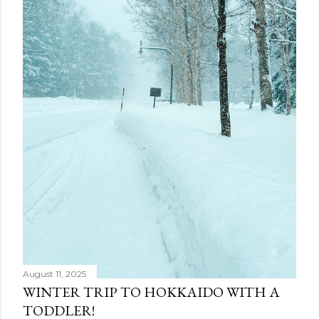
m
m
e
n
t
August 11, 2025
WINTER TRIP TO HOKKAIDO WITH A
TODDLER!