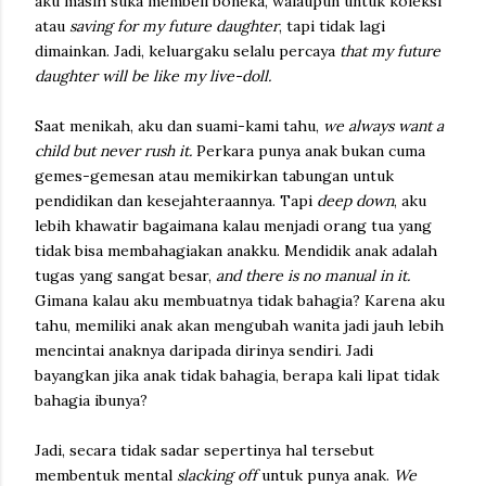
aku masih suka membeli boneka, walaupun untuk koleksi
atau
saving for my future daughter
, tapi tidak lagi
dimainkan. Jadi, keluargaku selalu percaya
that my future
daughter will be like my live-doll.
Saat menikah, aku dan suami-kami tahu,
we always want a
child but never rush it.
Perkara punya anak bukan cuma
gemes-gemesan atau memikirkan tabungan untuk
pendidikan dan kesejahteraannya. Tapi
deep down
, aku
lebih khawatir bagaimana kalau menjadi orang tua yang
tidak bisa membahagiakan anakku. Mendidik anak adalah
tugas yang sangat besar,
and there is no manual in it.
Gimana kalau aku membuatnya tidak bahagia? Karena aku
tahu, memiliki anak akan mengubah wanita jadi jauh lebih
mencintai anaknya daripada dirinya sendiri. Jadi
bayangkan jika anak tidak bahagia, berapa kali lipat tidak
bahagia ibunya?
Jadi, secara tidak sadar sepertinya hal tersebut
membentuk mental
slacking off
untuk punya anak.
We