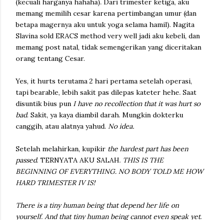
(kecuali harganya hahaha). Dari trimester ketiga, aku
memang memilih cesar karena pertimbangan umur (dan
betapa magernya aku untuk yoga selama hamil). Nagita
Slavina sold ERACS method very well jadi aku kebeli, dan
memang post natal, tidak semengerikan yang diceritakan
orang tentang Cesar.
Yes, it hurts terutama 2 hari pertama setelah operasi,
tapi bearable, lebih sakit pas dilepas kateter hehe. Saat
disuntik bius pun
I have no recollection that it was hurt so
bad
. Sakit, ya kaya diambil darah. Mungkin dokterku
canggih, atau alatnya yahud.
No idea.
Setelah melahirkan, kupikir
the hardest part has been
passed
. TERNYATA AKU SALAH.
THIS IS THE
BEGINNING OF EVERYTHING. NO BODY TOLD ME HOW
HARD TRIMESTER IV IS!
There is a tiny human being that depend her life on
yourself
.
And that tiny human being cannot even speak yet
.