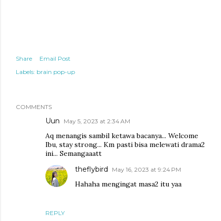
Share
Email Post
Labels:
brain pop-up
COMMENTS
Uun
May 5, 2023 at 2:34 AM
Aq menangis sambil ketawa bacanya... Welcome
Ibu, stay strong... Km pasti bisa melewati drama2
ini... Semangaaatt
theflybird
May 16, 2023 at 9:24 PM
Hahaha mengingat masa2 itu yaa
REPLY