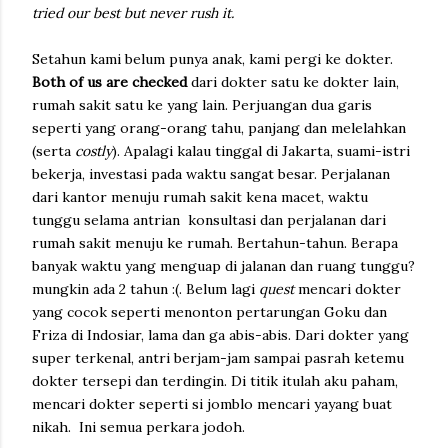
tried our best but never rush it.
Setahun kami belum punya anak, kami pergi ke dokter.
Both of us are checked
dari dokter satu ke dokter lain,
rumah sakit satu ke yang lain. Perjuangan dua garis
seperti yang orang-orang tahu, panjang dan melelahkan
(serta
costly
). Apalagi kalau tinggal di Jakarta, suami-istri
bekerja, investasi pada waktu sangat besar. Perjalanan
dari kantor menuju rumah sakit kena macet, waktu
tunggu selama antrian konsultasi dan perjalanan dari
rumah sakit menuju ke rumah. Bertahun-tahun. Berapa
banyak waktu yang menguap di jalanan dan ruang tunggu?
mungkin ada 2 tahun :(. Belum lagi
quest
mencari dokter
yang cocok seperti menonton pertarungan Goku dan
Friza di Indosiar, lama dan ga abis-abis. Dari dokter yang
super terkenal, antri berjam-jam sampai pasrah ketemu
dokter tersepi dan terdingin. Di titik itulah aku paham,
mencari dokter seperti si jomblo mencari yayang buat
nikah. Ini semua perkara jodoh.