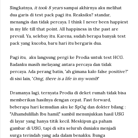
Singkatnya,
it took 8 years
sampai akhirnya aku melihat
dua garis di test pack pagi itu. Reaksiku? standar,
menangis dan tidak percaya. I think I never been happiest
in my life till that point. All happiness in the past are
prevail. Ya, selebay itu. Karena, sudah berapa banyak test
pack yang kucoba, baru hari itu bergaris dua.
Pagi itu, aku langsung pergi ke Prodia untuk test HCG.
Badanku masih melayang antara percaya dan tidak
percaya. Ada perang batin, 'ah gimana kalo false positive?'
di sisi lain, '
Omg, there is a life in my womb
!'
Dramanya lagi, ternyata Prodia di deket rumah tidak bisa
memberikan hasilnya dengan cepat. Fast forward,
beberapa hari kemudian aku ke SpOg dan dokter bilang :
"Alhamdulillah Ibu hamil," sambil menunjukkan hasil USG
di layar yang hanya titik kecil. Meskipun ga paham
gambar di USG, tapi di situ seluruh duniaku menjadi
surga terindah yang ada dalam benakku. Bunga