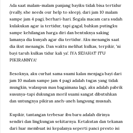
Ada saat malam-malam panjang bayiku tidak bisa tertidur
(really, she needs our help to sleep), dari jam 10 malam
sampe jam 4 pagi, berhari-hari. Segala macam cara sudah
kulakukan agar ia tertidur, tapi gagal, bahkan putingku
sampe kehilangan harga diri dan bentuknya saking
lamanya dia kunyah agar dia tertidur. Aku menangis saat
dia ikut menangis. Dan waktu melihat kulkas, terpikir, 'ni
bayi taruh kulkas tidur kali ya'. IYA SEJAHAT ITU
PIKIRANNYA!
Besoknya, aku curhat sama suami kalau menjaga bayi dari
jam 10 malam sampe jam 4 pagi adalah tugas yang tidak
mungkin, walaupun mau bagaimana lagi, aku adalah pabrik
susunya-tapi dukungan moril suami sangat dibutuhkan
dan untungnya pikiran aneh-aneh langsung musnah.
Kupikir, tantangan terbesar ibu baru adalah dirinya
sendiri dan lingkungan sekitarnya. Ketakutan dan tekanan
dari luar membuat isi kepalanya seperti panci presto isi