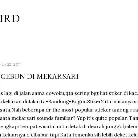
Skip to main content
BIRD
rch 23, 2011
GEBUN DI MEKARSARI
s lagi di jalan sama cowoku,qta sering bgt liat stiker di ka
rkeliaran di Jakarta-Bandung-Bogor.Stiker2 itu biasanya 
sata.Nah beberapa dr the most popular sticker among re
sata mekarsari.sounds familiar? Yup it's quite popular. Ta
lengkapi tempat wisata ini tarletak di dearah jonggol,cileu
h keluarnya d cibubur tapi Kata temenku sih lebih deket kel