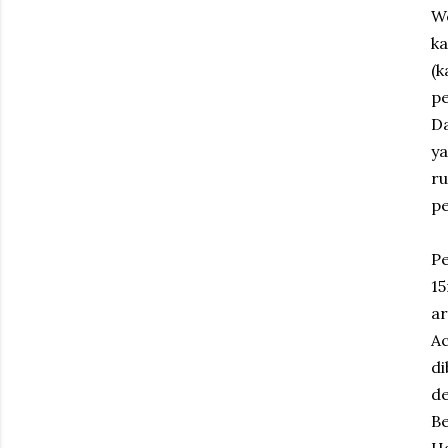
We
ka
(k
pe
Da
ya
ru
pe
Pe
15
ar
Ac
di
de
Be