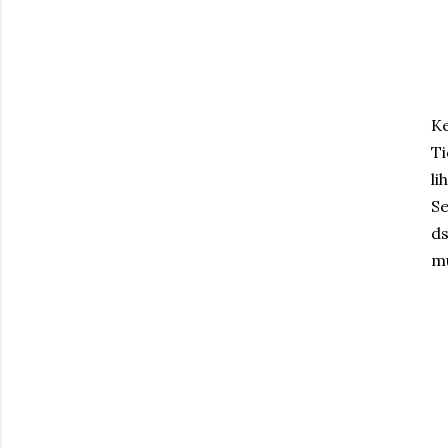
K
Ti
li
Se
ds
mu