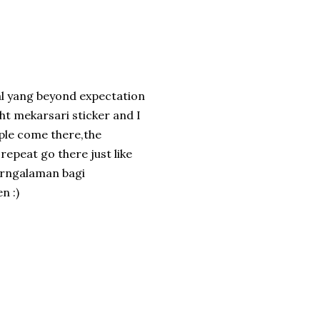
al yang beyond expectation
ht mekarsari sticker and I
ple come there,the
epeat go there just like
prngalaman bagi
n :)