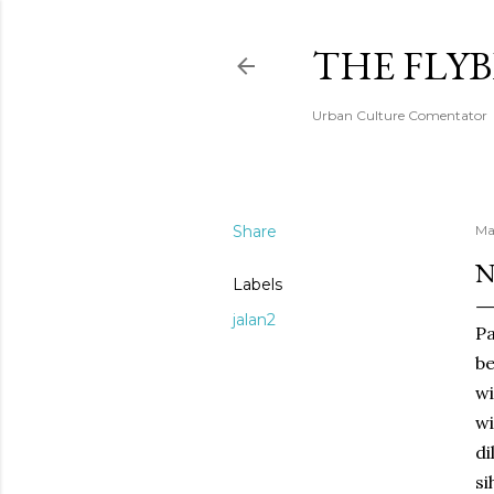
THE FLY
Urban Culture Comentator
Share
Ma
N
Labels
jalan2
Pa
be
wi
wi
di
si