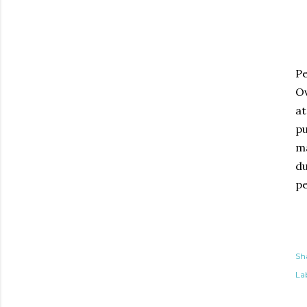
Pe
Ov
at
pu
ma
du
pe
Sh
Lab