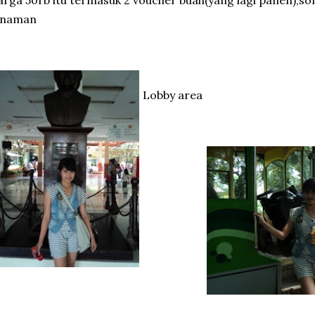
rga 50rb itu termasuk 2 voucher buah(yang lagi panen),sof
anaman
Lobby area