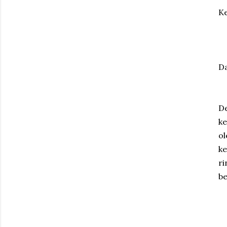
Ke
Da
De
ke
ol
ke
ri
b