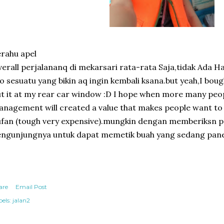
rahu apel
erall perjalananq di mekarsari rata-rata Saja,tidak Ada H
o sesuatu yang bikin aq ingin kembali ksana.but yeah,I boug
t it at my rear car window :D I hope when more many peo
nagement will created a value that makes people want to r
fan (tough very expensive).mungkin dengan memberiksn 
ngunjungnya untuk dapat memetik buah yang sedang pane
are
Email Post
els:
jalan2