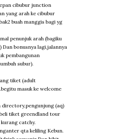
depan cibubur junction
an yang arah ke cibubur
ebak2 buah manggis bagi yg
imal penunjuk arah (bagiku
 Dan bonusnya lagi,jalannya
ntuk pembangunan
tumbuh subur).
ng tiket (adult
).begitu masuk ke welcome
 directory,pengunjung (aq)
beli tiket greendland tour
 kurang catchy.
nganter qta keliling Kebun.