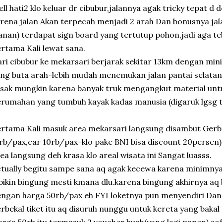
ll hati2 klo keluar dr cibubur,jalannya agak tricky tepat d 
rena jalan Akan terpecah menjadi 2 arah Dan bonusnya jal
anan) terdapat sign board yang tertutup pohon,jadi aga t
rtama Kali lewat sana.
ri cibubur ke mekarsari berjarak sekitar 13km dengan min
ng buta arah-lebih mudah menemukan jalan pantai selatan)
sak mungkin karena banyak truk mengangkut material u
rumahan yang tumbuh kayak kadas manusia (digaruk lgsg 
rtama Kali masuk area mekarsari langsung disambut Gerba
rb/pax,car 10rb/pax-klo pake BNI bisa discount 20persen
ea langsung deh krasa klo areal wisata ini Sangat luasss.
tually begitu sampe sana aq agak kecewa karena minimnya
bikin bingung mesti kmana dlu.karena bingung akhirnya aq 
ngan harga 50rb/pax eh FYI loketnya pun menyendiri Dan
rbekal tiket itu aq disuruh nunggu untuk kereta yang bakal 