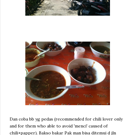
Dan coba bb yg pedas (recommended for chili lover only
and for them who able to avoid 'menci' caused of
chili+papper). Bakso bakar Pak man bisa ditemui d jln