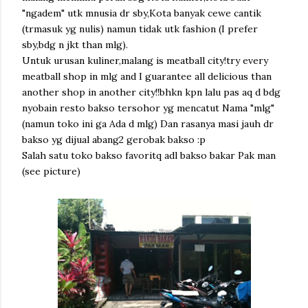
"ngadem" utk mnusia dr sby,Kota banyak cewe cantik
(trmasuk yg nulis) namun tidak utk fashion (I prefer
sby,bdg n jkt than mlg).
Untuk urusan kuliner,malang is meatball city!try every
meatball shop in mlg and I guarantee all delicious than
another shop in another city!!bhkn kpn lalu pas aq d bdg
nyobain resto bakso tersohor yg mencatut Nama "mlg"
(namun toko ini ga Ada d mlg) Dan rasanya masi jauh dr
bakso yg dijual abang2 gerobak bakso :p
Salah satu toko bakso favoritq adl bakso bakar Pak man
(see picture)