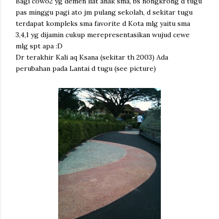
Bagi cowo2 yg demen liat anak sma, bs nongkrong d tugu
pas minggu pagi ato jm pulang sekolah, d sekitar tugu
terdapat kompleks sma favorite d Kota mlg yaitu sma
3,4,1 yg dijamin cukup merepresentasikan wujud cewe
mlg spt apa :D
Dr terakhir Kali aq Ksana (sekitar th 2003) Ada
perubahan pada Lantai d tugu (see picture)