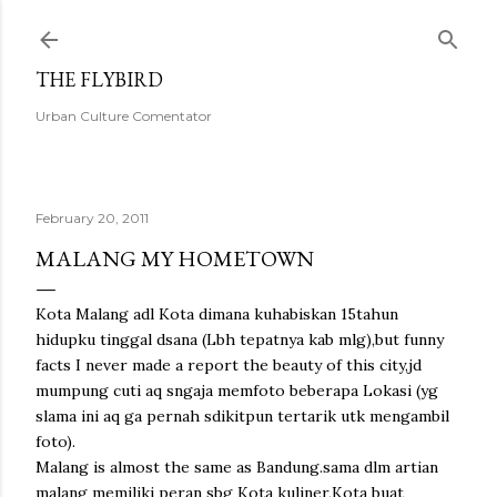
Skip to main content
THE FLYBIRD
Urban Culture Comentator
February 20, 2011
MALANG MY HOMETOWN
Kota Malang adl Kota dimana kuhabiskan 15tahun
hidupku tinggal dsana (Lbh tepatnya kab mlg),but funny
facts I never made a report the beauty of this city,jd
mumpung cuti aq sngaja memfoto beberapa Lokasi (yg
slama ini aq ga pernah sdikitpun tertarik utk mengambil
foto).
Malang is almost the same as Bandung.sama dlm artian
malang memiliki peran sbg Kota kuliner,Kota buat